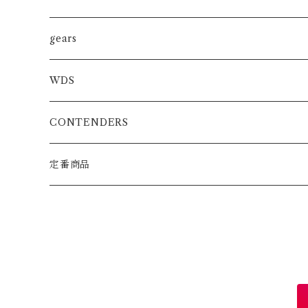
トレーニンググローブ
SHOOTBOXING
ファイトショーツ
gears
スパーリンググローブ
JIU-JITSU
MMA
WDS
プロフェッショナルグローブ
KARATE
BOXING/MUAYTHAY
スパーリンググローブ
CONTENDERS
MMA公式グローブ
ATHRETE
MMAグローブ
定番商品
ボクシンググローブ
スパーリンググローブ
パンチンググローブ