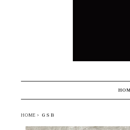
HO
HOME
ＧＳＢ