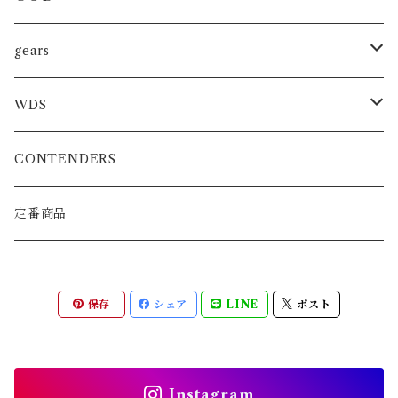
トレーニンググローブ
SHOOTBOXING
ファイトショーツ
gears
スパーリンググローブ
JIU-JITSU
MMA
WDS
プロフェッショナルグローブ
KARATE
BOXING/MUAYTHAY
スパーリンググローブ
CONTENDERS
MMA公式グローブ
ATHRETE
MMAグローブ
定番商品
ボクシンググローブ
保存
シェア
LINE
ポスト
スパーリンググローブ
パンチンググローブ
Instagram