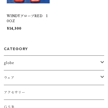
WINDYグローブRED 1
0OZ
¥14,300
CATEGORY
globe
MMA
ウェア
BOXING
DRYT
アクセサリー
KICKBOXING
DRYトレーニングショーツ
ＧＳＢ