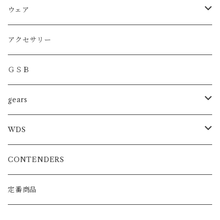
MMA
ウェア
BOXING
DRYT
アクセサリー
KICKBOXING
DRYトレーニングショーツ
ＧＳＢ
トレーニンググローブ
SHOOTBOXING
ファイトショーツ
gears
スパーリンググローブ
JIU-JITSU
MMA
WDS
プロフェッショナルグローブ
KARATE
BOXING/MUAYTHAY
スパーリンググローブ
CONTENDERS
MMA公式グローブ
ATHRETE
MMAグローブ
定番商品
ボクシンググローブ