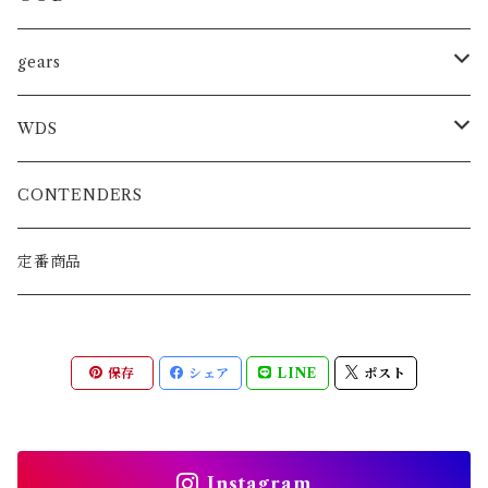
トレーニンググローブ
SHOOTBOXING
ファイトショーツ
gears
スパーリンググローブ
JIU-JITSU
MMA
WDS
プロフェッショナルグローブ
KARATE
BOXING/MUAYTHAY
スパーリンググローブ
CONTENDERS
MMA公式グローブ
ATHRETE
MMAグローブ
定番商品
ボクシンググローブ
保存
シェア
LINE
ポスト
スパーリンググローブ
パンチンググローブ
Instagram