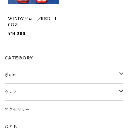
WINDYグローブRED 1
0OZ
¥14,300
CATEGORY
globe
MMA
ウェア
BOXING
DRYT
アクセサリー
KICKBOXING
DRYトレーニングショーツ
ＧＳＢ