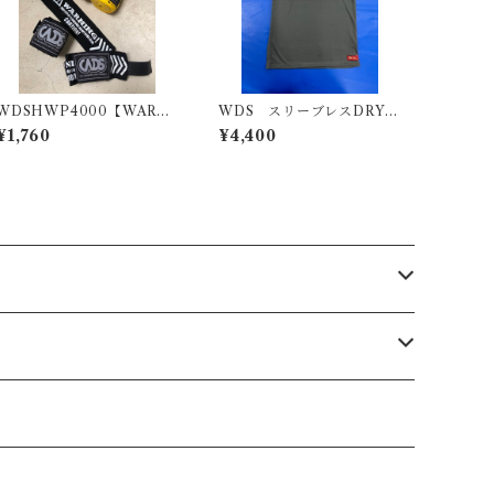
WDSHWP4000【WARNI
WDS スリーブレスDRYウ
NG.】
ェア2024 type2
¥1,760
¥4,400