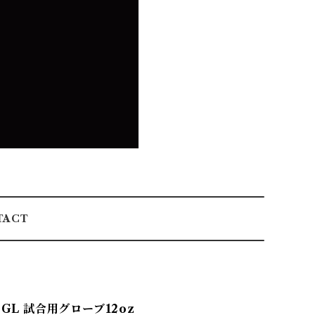
TACT
BGL 試合用グローブ12oz