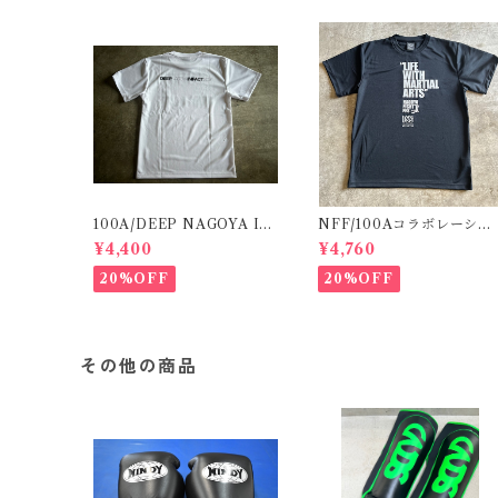
100A/DEEP NAGOYA IM
NFF/100Aコラボレーショ
PACT DRYT
ンT
¥4,400
¥4,760
20%OFF
20%OFF
その他の商品