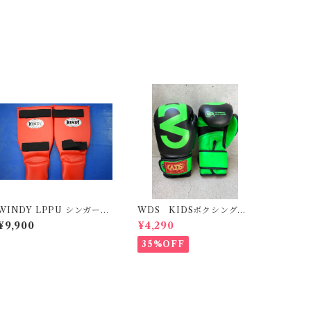
WINDY LPPU シンガード
WDS KIDSボクシンググ
M
ローブ M
¥9,900
¥4,290
35%OFF