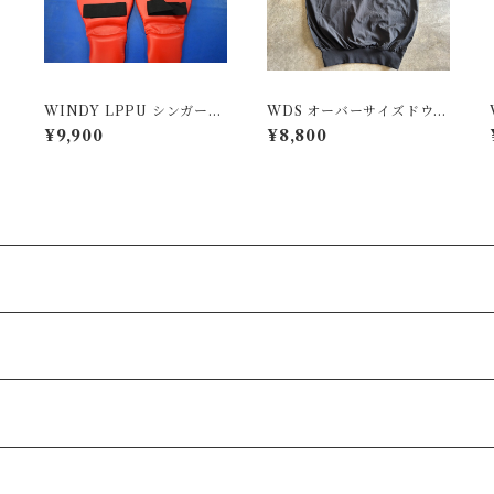
ド
WINDY LPPU シンガード
WDS オーバーサイズドウォ
M
ームアップウェア
¥9,900
¥8,800