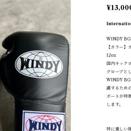
¥13,00
Internatio
WINDY B
【カラー】カラ
12oz
国内キック
グローブと
WINDY 
護するため
ポートが特
します。
特に激しい