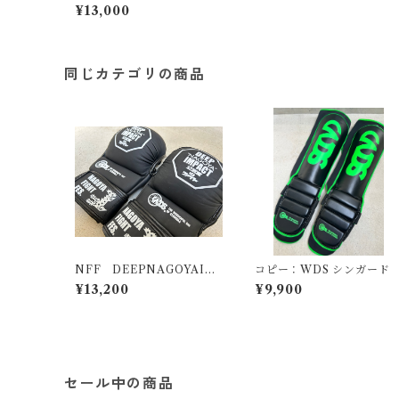
ブ12oz
¥13,000
同じカテゴリの商品
NFF DEEPNAGOYAIM
コピー：WDS シンガー
PACT公武堂ファイト公
¥13,200
¥9,900
式 グラップリンググロ
ーブ
セール中の商品