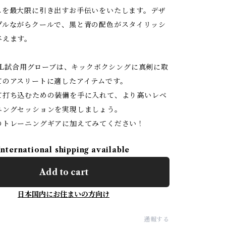
スを最大限に引き出すお手伝いをいたします。デザ
プルながらクールで、黒と青の配色がスタイリッシ
与えます。
BGL試合用グローブは、キックボクシングに真剣に取
てのアスリートに適したアイテムです。
て打ち込むための装備を手に入れて、より高いレベ
ニングセッションを実現しましょう。
のトレーニングギアに加えてみてください！
International shipping available
Add to cart
日本国内にお住まいの方向け
通報する