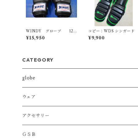
WINDY グローブ 12o
コピー：WDS シンガー
z-14OZ
¥15,950
¥9,900
CATEGORY
globe
MMA
ウェア
BOXING
DRYT
アクセサリー
KICKBOXING
DRYトレーニングショーツ
ＧＳＢ