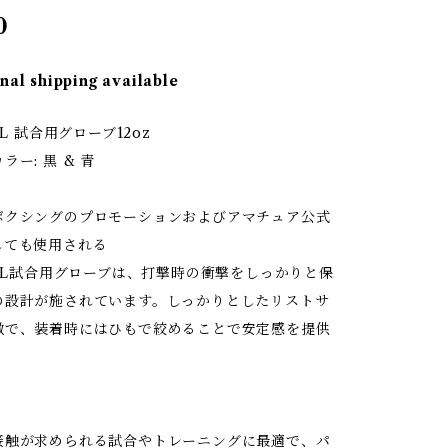
0
nal shipping available
GL 試合用グローブ12oz
ー: 黒 & 青
ボクシングのプロモーションおよびアマチュア公式
しても使用される
BGL試合用グローブは、打撃時の衝撃をしっかりと保
の設計が施されています。しっかりとしたリストサ
徴で、装着時にはひもで絞めることで安定感を提供
接触が求められる試合やトレーニングに最適で、パ