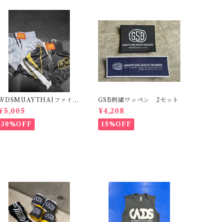
WDSMUAYTHAIファイト
GSB刺繍ワッペン 2セット
ショーツ２
¥5,005
¥4,208
30%OFF
15%OFF