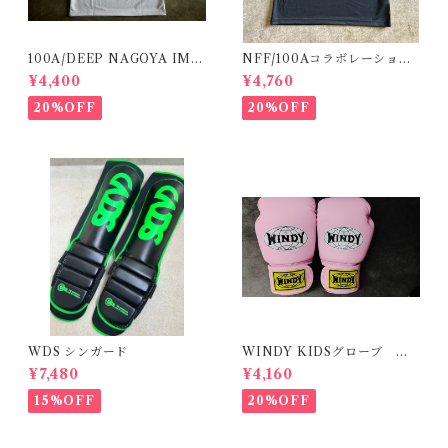
100A/DEEP NAGOYA IMP
NFF/100Aコラボレーション
ACT DRYT
T
¥4,400
¥4,760
20%OFF
20%OFF
WDS シンガード
WINDY KIDSグローブ M
サイズ ピンク
¥7,480
¥4,160
15%OFF
20%OFF