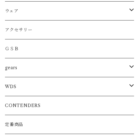
MMA
ウェア
BOXING
DRYT
アクセサリー
KICKBOXING
DRYトレーニングショーツ
ＧＳＢ
トレーニンググローブ
SHOOTBOXING
ファイトショーツ
gears
スパーリンググローブ
JIU-JITSU
MMA
WDS
プロフェッショナルグローブ
KARATE
BOXING/MUAYTHAY
スパーリンググローブ
CONTENDERS
MMA公式グローブ
ATHRETE
MMAグローブ
定番商品