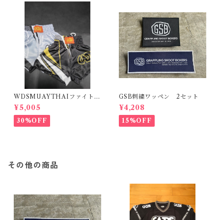
WDSMUAYTHAIファイトシ
GSB刺繍ワッペン 2セット
ョーツ２
¥5,005
¥4,208
30%OFF
15%OFF
その他の商品