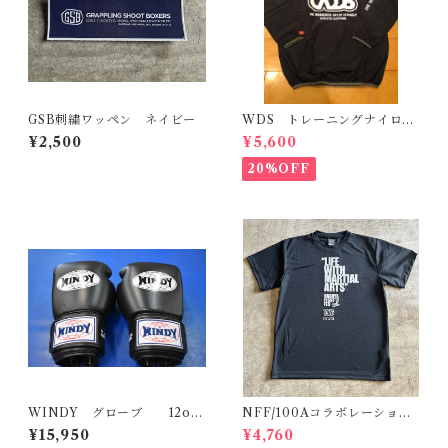
GSB刺繍ワッペン ネイビー
WDS トレーニングナイロン
ピステ
¥2,500
¥5,600
20%OFF
WINDY グローブ 12oz-
NFF/100Aコラボレーション
14OZ
T
¥15,950
¥4,760