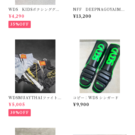
WDS KIDSボクシンググロ
NFF DEEPNAGOYAIMP
ーブ M
ACT公武堂ファイト公式
¥4,290
¥13,200
グラップリンググローブ
35%OFF
WDSMUAYTHAIファイトシ
コピー：WDS シンガード
ョーツ２
¥5,005
¥9,900
30%OFF