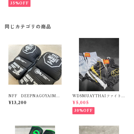
35%OFF
同じカテゴリの商品
NFF DEEPNAGOYAIMP
WDSMUAYTHAIファイトシ
ACT公武堂ファイト公式
ョーツ２
¥13,200
¥5,005
グラップリンググローブ
30%OFF