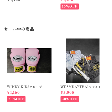
15%OFF
セール中の商品
WINDY KIDSグローブ M
WDSMUAYTHAIファイトシ
サイズ ピンク
ョーツ２
¥4,160
¥5,005
20%OFF
30%OFF