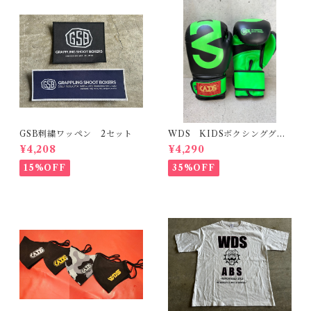
GSB刺繍ワッペン 2セット
WDS KIDSボクシンググロ
ーブ M
¥4,208
¥4,290
15%OFF
35%OFF