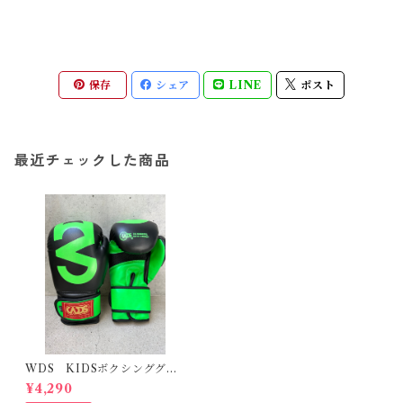
保存
シェア
LINE
ポスト
最近チェックした商品
WDS KIDSボクシンググロ
ーブ M
¥4,290