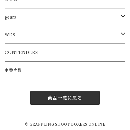
トレーニンググローブ
SHOOTBOXING
ファイトショーツ
gears
スパーリンググローブ
JIU-JITSU
MMA
WDS
プロフェッショナルグローブ
KARATE
BOXING/MUAYTHAY
スパーリンググローブ
CONTENDERS
MMA公式グローブ
ATHRETE
MMAグローブ
定番商品
ボクシンググローブ
商品一覧に戻る
スパーリンググローブ
パンチンググローブ
© GRAPPLING SHOOT BOXERS ONLINE