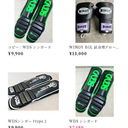
コピー：WDS シンガード
WINDY BGL 試合用グローブ
12oz
¥9,900
¥13,000
WDSシンガードtype２
WDS シンガード
¥9,900
¥7,480