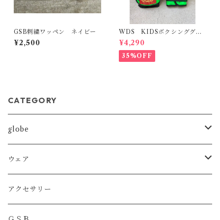
GSB刺繍ワッペン ネイビー
WDS KIDSボクシンググロ
ーブ M
¥2,500
¥4,290
35%OFF
CATEGORY
globe
MMA
ウェア
BOXING
DRYT
アクセサリー
KICKBOXING
DRYトレーニングショーツ
ＧＳＢ