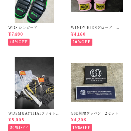
WDS シンガード
WINDY KIDSグローブ M
サイズ ピンク
¥7,480
¥4,160
15%OFF
20%OFF
WDSMUAYTHAIファイトシ
GSB刺繍ワッペン 2セット
ョーツ２
¥5,005
¥4,208
30%OFF
15%OFF