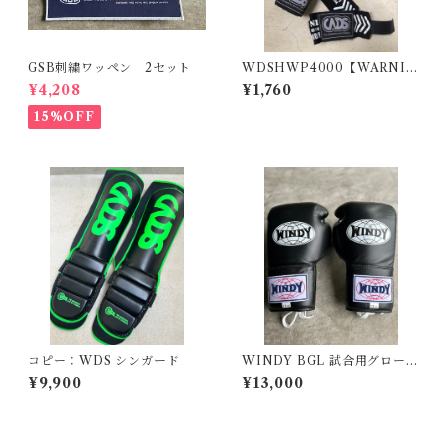
GSB刺繍ワッペン 2セット
WDSHWP4000【WARNIN
G.】
¥4,208
¥1,760
15%OFF
コピー：WDS シンガード
WINDY BGL 試合用グローブ
12oz
¥9,900
¥13,000