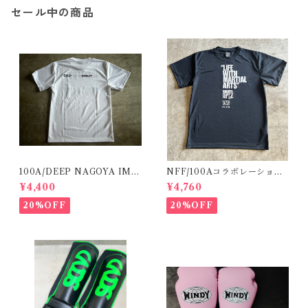
セール中の商品
100A/DEEP NAGOYA IMP
NFF/100Aコラボレーション
ACT DRYT
T
¥4,400
¥4,760
20%OFF
20%OFF