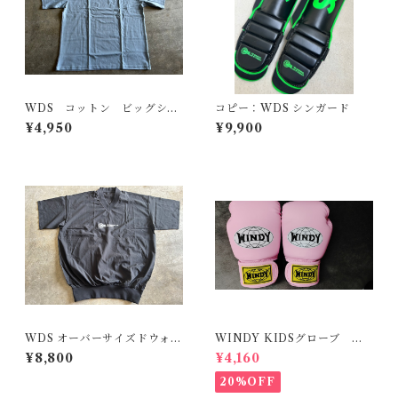
WDS コットン ビッグシル
コピー：WDS シンガード
エットT
¥4,950
¥9,900
WDS オーバーサイズドウォー
WINDY KIDSグローブ M
ムアップウェア
サイズ ピンク
¥8,800
¥4,160
20%OFF