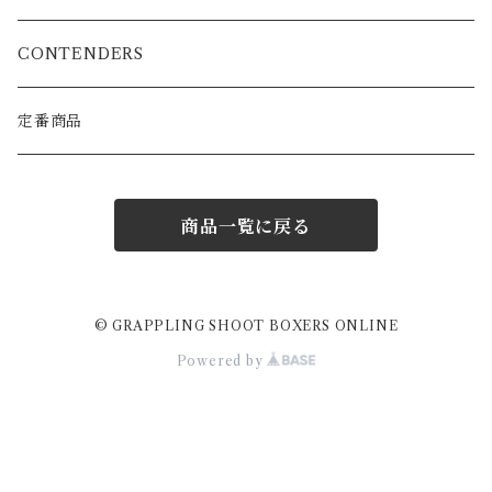
プロフェッショナルグローブ
KARATE
BOXING/MUAYTHAY
スパーリンググローブ
CONTENDERS
MMA公式グローブ
ATHRETE
MMAグローブ
定番商品
ボクシンググローブ
商品一覧に戻る
スパーリンググローブ
パンチンググローブ
© GRAPPLING SHOOT BOXERS ONLINE
Powered by
シンガード