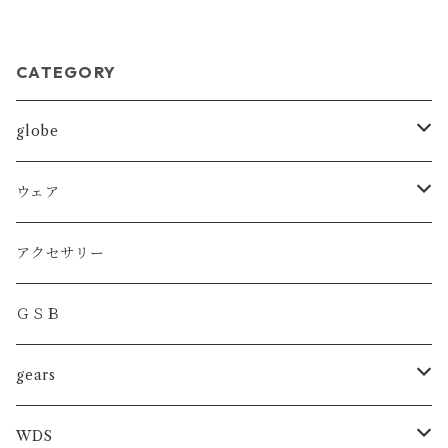
CATEGORY
globe
MMA
ウェア
BOXING
DRYT
アクセサリー
KICKBOXING
DRYトレーニングショーツ
ＧＳＢ
トレーニンググローブ
SHOOTBOXING
ファイトショーツ
gears
スパーリンググローブ
JIU-JITSU
MMA
WDS